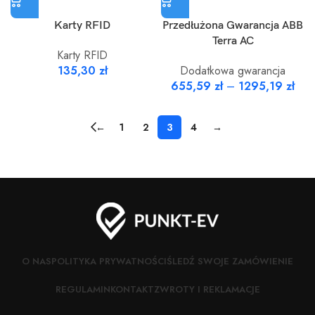
Karty RFID
Przedłużona Gwarancja ABB
Terra AC
Karty RFID
135,30
zł
Dodatkowa gwarancja
655,59
zł
–
1295,19
zł
←
1
2
3
4
→
O NAS
POLITYKA PRYWATNOŚCI
ŚLEDŹ SWOJE ZAMÓWIENIE
REGULAMIN
KONTAKT
ZWROTY I REKLAMACJE