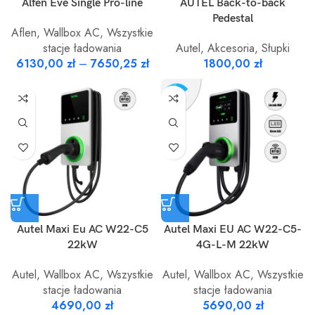
Alfen Eve Single Pro-line
AUTEL Back-to-back
Pedestal
Aflen
,
Wallbox AC
,
Wszystkie
stacje ładowania
Autel
,
Akcesoria
,
Słupki
6130,00
zł
–
7650,25
zł
1800,00
zł
Autel Maxi Eu AC W22-C5
Autel Maxi EU AC W22-C5-
22kW
4G-L-M 22kW
Autel
,
Wallbox AC
,
Wszystkie
Autel
,
Wallbox AC
,
Wszystkie
stacje ładowania
stacje ładowania
4690,00
zł
5690,00
zł