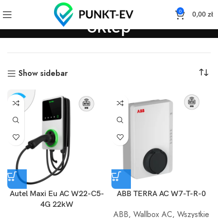
0
0,00
zł
Sklep
Show sidebar
Autel Maxi Eu AC W22-C5-
ABB TERRA AC W7-T-R-0
4G 22kW
ABB
,
Wallbox AC
,
Wszystkie