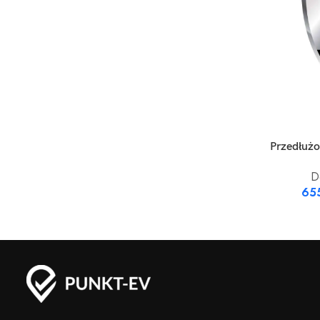
WYBIERZ OPC
Przedłużo
D
65