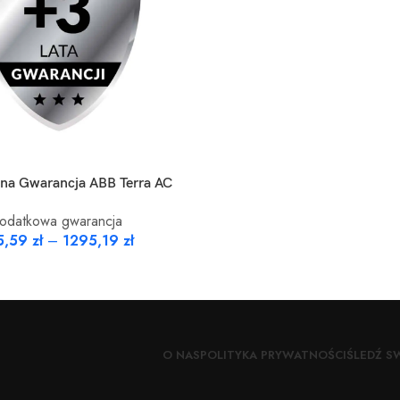
JE
na Gwarancja ABB Terra AC
odatkowa gwarancja
5,59
zł
–
1295,19
zł
O NAS
POLITYKA PRYWATNOŚCI
ŚLEDŹ S