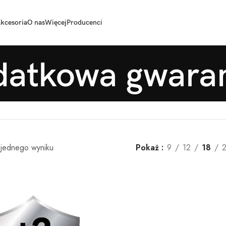
kcesoria
O nas
Więcej
Producenci
atkowa gwara
 jednego wyniku
Pokaż
9
12
18