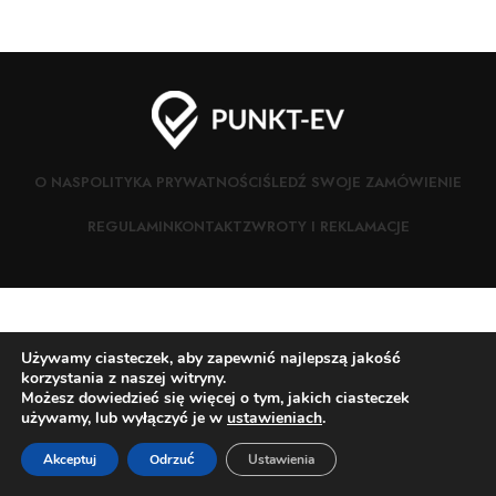
O NAS
POLITYKA PRYWATNOŚCI
ŚLEDŹ SWOJE ZAMÓWIENIE
REGULAMIN
KONTAKT
ZWROTY I REKLAMACJE
Używamy ciasteczek, aby zapewnić najlepszą jakość
korzystania z naszej witryny.
Możesz dowiedzieć się więcej o tym, jakich ciasteczek
używamy, lub wyłączyć je w
ustawieniach
.
0
Akceptuj
Odrzuć
Ustawienia
Sklep
Ulubione
Koszyk
Moje konto