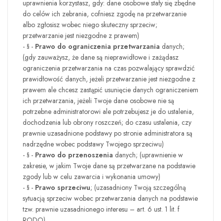
uprawnienia korzystasz, gdy: dane osobowe stały się zbędne
do celów ich zebrania, cofniesz zgodę na przetwarzanie
albo zgłosisz wobec niego skuteczny sprzeciw;
przetwarzanie jest niezgodne z prawem)
- § -
Prawo do ograniczenia przetwarzania
danych;
(gdy zauważysz, że dane są nieprawidłowe i zażądasz
ograniczenia przetwarzania na czas pozwalający sprawdzić
prawidłowość danych, jeżeli przetwarzanie jest niezgodne z
prawem ale chcesz zastąpić usunięcie danych ograniczeniem
ich przetwarzania, jeżeli Twoje dane osobowe nie są
potrzebne administratorowi ale potrzebujesz je do ustalenia,
dochodzenia lub obrony roszczeń; do czasu ustalenia, czy
prawnie uzasadnione podstawy po stronie administratora są
nadrzędne wobec podstawy Twojego sprzeciwu)
- § -
Prawo do przenoszenia
danych;
(uprawnienie w
zakresie, w jakim Twoje dane są przetwarzane na podstawie
zgody lub w celu zawarcia i wykonania umowy)
- § -
Prawo sprzeciwu
; (uzasadniony Twoją szczególną
sytuacją sprzeciw wobec przetwarzania danych na podstawie
tzw. prawnie uzasadnionego interesu – art. 6 ust. 1 lit. f
RODO)