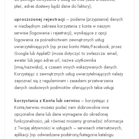
płeć, adres dostawy bądź dane do faktury);
uproszczonej rejestracji
– podanie (przypisanie) danych
w niezbędnym zakresie korzystania z konta w naszym
serwisie (logowania i rejestracji), wynikające z opcji
logowania za pośrednictwem zewnętrznych usług
uwierzytelniających (np. przez konto Meta/Facebook, przez
Google lub AppleID (może dotyczyć to zwłaszcza: email,
awatar lub jego adres url, nazwa użytkownika
(imię/nazwisko), a czasem innych wskazywanych danych.
Korzystając z zewnętrznych usług uwierzytelniających należy
zapoznać się z regulaminem i zasadami przetwarzania
danych osobowych podmiotów oferujących takie usługi.
korzystania z Konta lub serwisu
– korzystając z
Konta/serwisu możesz podać nam dobrowolnie inne
opcjonalne dane lub dane wymagane do określonej
funkcjonalności, jak również możemy gromadzić informacje
z Twojej aktywności w usługach – serwisach internetowych,
aplikacji (np. odwiedzane podstrony/kategorie katalogu