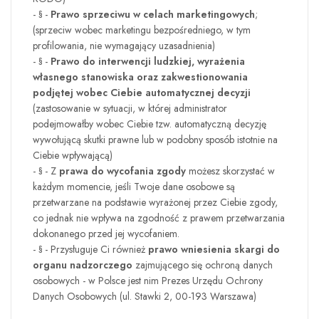
- § -
Prawo sprzeciwu w celach marketingowych
;
(sprzeciw wobec marketingu bezpośredniego, w tym
profilowania, nie wymagający uzasadnienia)
- § -
Prawo do interwencji ludzkiej, wyrażenia
własnego stanowiska oraz zakwestionowania
podjętej wobec Ciebie automatycznej decyzji
(zastosowanie w sytuacji, w której administrator
podejmowałby wobec Ciebie tzw. automatyczną decyzję
wywołującą skutki prawne lub w podobny sposób istotnie na
Ciebie wpływającą)
- § - Z
prawa do wycofania zgody
możesz skorzystać w
każdym momencie, jeśli Twoje dane osobowe są
przetwarzane na podstawie wyrażonej przez Ciebie zgody,
co jednak nie wpływa na zgodność z prawem przetwarzania
dokonanego przed jej wycofaniem.
- § - Przysługuje Ci również
prawo wniesienia skargi do
organu nadzorczego
zajmującego się ochroną danych
osobowych - w Polsce jest nim Prezes Urzędu Ochrony
Danych Osobowych (ul. Stawki 2, 00-193 Warszawa)