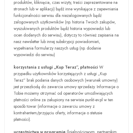
produktów, kliknięcia, czas wizyty, treści zaprezentowane na
stronach lub w aplikacji) bądź inne wynikające z zapewniania
funkcjonalności serwisu dla niezalogowanych bądź
zalogowanych użytkowników (np. historia Twoich zakupów,
wyszukiwanych produktów bądź historia wypowiedzi lub
ocen dodanych do serwisu), dotyczy to również zapisania na
nasz newsletter lub innej subskrypcji powiadomień,
wypełniania formularzy naszych usług (np. dodanie
wypowiedzi do serwisu)
korzystania z usługi „Kup Teraz”, płatności
W
przypadku użytkowników korzystających z usługi „Kup
Teraz” brak podania danych osobowych (warunek umowny)
jest przeszkodą do zawarcia umowy sprzedaży. Informacje o
Tobie możemy otrzymać od operatorów umożliwiających
płatności online za zakupiony na serwisie
punkt-ev.pl
w ten
sposób towar (informacje o zawarciu umowy z
kontrahentem/przyjęciu oferty, informacje o statusie
płatności).
uczestnictwa w programie
(lojalnościowym, partnerskim,