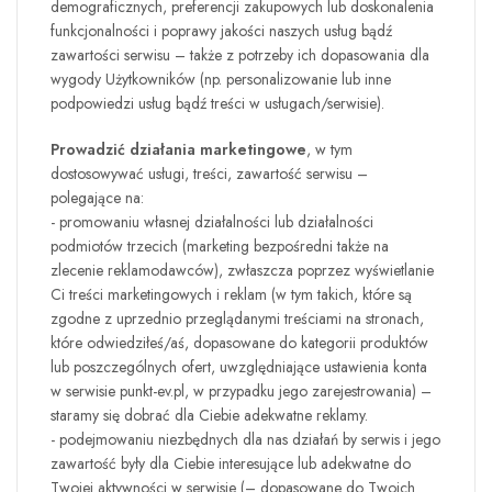
demograficznych, preferencji zakupowych lub doskonalenia
funkcjonalności i poprawy jakości naszych usług bądź
zawartości serwisu – także z potrzeby ich dopasowania dla
wygody Użytkowników (np. personalizowanie lub inne
podpowiedzi usług bądź treści w usługach/serwisie).
Prowadzić działania marketingowe
, w tym
dostosowywać usługi, treści, zawartość serwisu –
polegające na:
- promowaniu własnej działalności lub działalności
podmiotów trzecich (marketing bezpośredni także na
zlecenie reklamodawców), zwłaszcza poprzez wyświetlanie
Ci treści marketingowych i reklam (w tym takich, które są
zgodne z uprzednio przeglądanymi treściami na stronach,
które odwiedziłeś/aś, dopasowane do kategorii produktów
lub poszczególnych ofert, uwzględniające ustawienia konta
w serwisie
punkt-ev.pl
, w przypadku jego zarejestrowania) –
staramy się dobrać dla Ciebie adekwatne reklamy.
- podejmowaniu niezbędnych dla nas działań by serwis i jego
zawartość były dla Ciebie interesujące lub adekwatne do
Twojej aktywności w serwisie (– dopasowane do Twoich