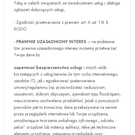
Tobą w celach związanych ze świadczeniem usług i obsługa
zgłoszeń dotyczących usługi,
- Zgodność przetwarzania z prawem: art. 6 ust. 1 lit. b
RODO
-
PRAWNIE UZASADNIONY INTERES
– na podstawie
tzw. prawnie uzasadnionego interesu możemy przetwarzać
Twoje dane by:
zapewniać bezpieczeństwo usługi
i innych osób
korzystających z usług/serwisu (w tym ruchu internetowego,
zasobów IT), jak i egzekwować postanowienia
umowy/regulaminu (np. przeciwdziałać nadużyciom,
oszustwom, dobrym obyczajom, zjawiskom typu flood/spam,
nieuczciwemu zachwalaniu produktów). Jeżeli z powyższych
powodów jest to konieczne, dane przekazywane na serwer
przez przeglądarki internetowe lub Twoje urządzenia,
umożliwiające tworzenie unikalnego cyfrowego „odcisku
palca” urządzeń lub instancji aplikacji, takie jak techniczne
elementy urządzenia, ustawienia przeglądarki oraz