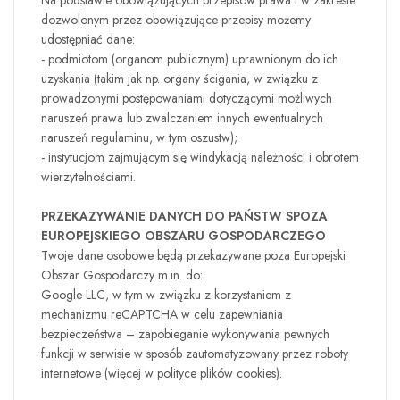
Na podstawie obowiązujących przepisów prawa
i w zakresie
dozwolonym przez obowiązujące przepisy możemy
udostępniać dane:
- podmiotom (organom publicznym) uprawnionym do ich
uzyskania (takim jak np. organy ścigania, w związku z
prowadzonymi postępowaniami dotyczącymi możliwych
naruszeń prawa lub zwalczaniem innych ewentualnych
naruszeń regulaminu, w tym oszustw);
- instytucjom zajmującym się windykacją należności i obrotem
wierzytelnościami.
PRZEKAZYWANIE DANYCH DO PAŃSTW SPOZA
EUROPEJSKIEGO OBSZARU GOSPODARCZEGO
Twoje dane osobowe będą przekazywane poza Europejski
Obszar Gospodarczy m.in. do:
Google LLC, w tym w związku z korzystaniem z
mechanizmu reCAPTCHA w celu zapewniania
bezpieczeństwa – zapobieganie wykonywania pewnych
funkcji w serwisie w sposób zautomatyzowany przez roboty
internetowe (więcej w polityce plików cookies).