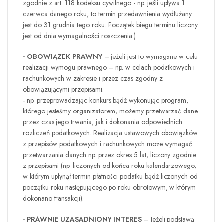
zgodnie z art. 118 kodeksu cywilnego - np. jeśli upływa 1
czerwca danego roku, to termin przedawnienia wydłużany
jest do 31 grudnia tego roku. Początek biegu terminu liczony
jest od dnia wymagalności roszczenia.)
- OBOWIĄZEK PRAWNY
– jeżeli jest to wymagane w celu
realizacji wymogu prawnego – np. w celach podatkowych i
rachunkowych w zakresie i przez czas zgodny z
obowiązującymi przepisami.
- np. przeprowadzając konkurs bądź wykonując program,
którego jesteśmy organizatorem, możemy przetwarzać dane
przez czas jego trwania, jak i dokonania odpowiednich
rozliczeń podatkowych. Realizacja ustawowych obowiązków
z przepisów podatkowych i rachunkowych może wymagać
przetwarzania danych np. przez okres 5 lat, liczony zgodnie
z przepisami (np. liczonych od końca roku kalendarzowego,
w którym upłynął termin płatności podatku bądź liczonych od
początku roku następującego po roku obrotowym, w którym
dokonano transakcji).
- PRAWNIE UZASADNIONY INTERES
– Jeżeli podstawą