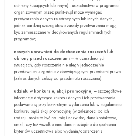
ochrony kupujących lub innym) - uczestnictwo w programie
organizowanym przez
punkt-ev.pl
może wymagać
przetwarzania danych rejestracyjnych lub innych danych,
jednak bardziej szczegółowe zasady przetwarzania mogą
być zamieszczane w dedykowanych regulaminach tych
programów;
naszych uprawnień do dochodzenia roszczeń lub
obrony przed roszczeniami
– w uzasadnionych
sytuacjach, gdy roszczenia nie uległy jednocześnie
przedawnieniu zgodnie z obowiązującymi przepisami prawa
(zakres danych zależy od przedmiotu roszczenia).
udziału w konkursie, akcji promocyjnej
– szczegółowe
informacje dotyczące zakresu danych i ich przetwarzania
podawane są przy konkretnym wydarzeniu lub w regulaminie
konkursu bądź akcji promocyjnej (w zależności od ich
rodzaju może to być np. imię i nazwisko, dane kontaktowe,
email, czy też wszelkie inne dane niezbędne do spełnienia
kryteriów uczestnictwa albo wydania/dostarczenia