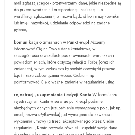
mail zgłaszającego) - przetwarzamy dane, jakie niezbędne są
do przeprowadzenia korespondencji, realizacji lub
weryfikacji zgłoszenia (np. nazwa bądź id konta użytkownika
lub imię i nazwisko), udzielania odpowiedzi na zadane
pytanie;
komunikacji o zmianach w Punkt-ev.pl
Możemy
informować Cię na Twoje dane kontaktowe, w
szczególności o wszelkich postanowieniach, warunkach i
powiadomieniach, które dotyczą relacji z Torbą (oraz ich
zmianach), w tym zwłaszcza by spełnić obowiązki prawne
bądź nasze zobowiązania wobec Ciebie – np.
poinformować Cię o ważnej zmianie w regulaminie usługi.
rejestracji, uzupełniania i edycji Konta
W formularzu
rejestracyjnym konta w serwisie
punkt-ev.pl
podanie
niezbędnych danych (uzupełnienie wymaganego pola, jak np.
email, nazwa użytkownika) jest wymagane do zawarcia i
wykonania umowy (o treści akceptowanego przez Ciebie
regulaminu), Konto pozwala również uzupełnić swoje dane
do pełnego korzystania z usług serwisu (data urodzenia,