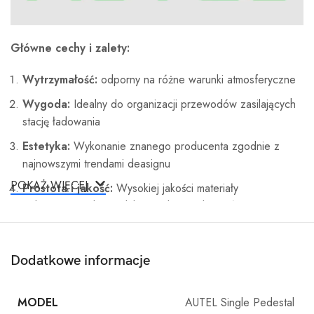
Główne cechy i zalety:
Wytrzymałość:
odporny na różne warunki atmosferyczne
Wygoda:
Idealny do organizacji przewodów zasilających
stację ładowania
Estetyka:
Wykonanie znanego producenta zgodnie z
najnowszymi trendami deasignu
POKAŻ WIĘCEJ
Prostota i jakość:
Wysokiej jakości materiały
wykorzystane do produkcji i odpowiedni wzór zapewniają
szybki i prosty montaż na parkingach zewnętrznych,
wewnętrznych czy w garażach
Dodatkowe informacje
MODEL
AUTEL Single Pedestal