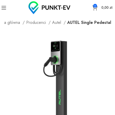
0
0,00
zł
rona główna
Producenci
Autel
AUTEL Single Pedestal