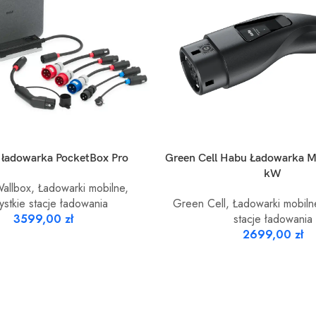
SZYKA
DODAJ DO KOSZYKA
 ładowarka PocketBox Pro
Green Cell Habu Ładowarka M
kW
allbox
,
Ładowarki mobilne
,
stkie stacje ładowania
Green Cell
,
Ładowarki mobiln
3599,00
zł
stacje ładowania
2699,00
zł