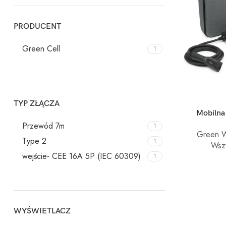
PRODUCENT
Green Cell
1
TYP ZŁĄCZA
DODAJ DO KO
Mobilna
Przewód 7m
1
Green W
Type 2
1
Wszy
wejście- CEE 16A 5P (IEC 60309)
1
WYŚWIETLACZ