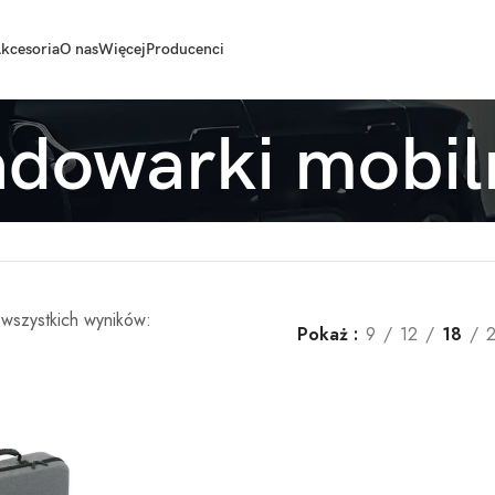
kcesoria
O nas
Więcej
Producenci
adowarki mobil
 wszystkich wyników:
Pokaż
9
12
18