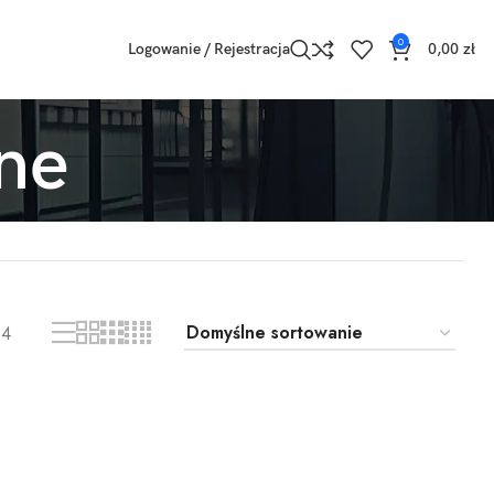
0
Logowanie / Rejestracja
0,00
zł
ne
24