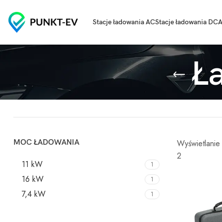
Stacje ładowania AC
Stacje ładowania DC
A
Ł
MOC ŁADOWANIA
Wyświetlanie
2
11 kW
1
16 kW
1
7,4 kW
1