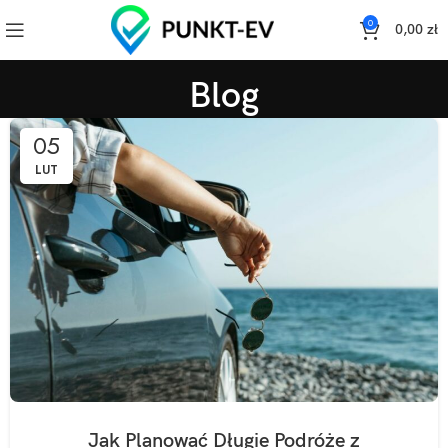
0
0,00
zł
Blog
05
LUT
Jak Planować Długie Podróże z