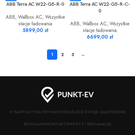
ABB Terra AC W22-G5-R-0
ABB Terra AC W22-G5-R-C-
0
ABB
,
Wallbox AC
,
Wszystkie
stacje ładowania
ABB
,
Wallbox AC
,
Wszystkie
5899,00
zł
stacje ładowania
6699,00
zł
1
2
3
→
O NAS
POLITYKA PRYWATNOŚCI
ŚLEDŹ SWOJE ZAMÓWIENIE
REGULAMIN
KONTAKT
ZWROTY I REKLAMACJE