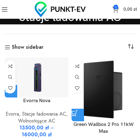
0
0,00
zł
Stacje ładowania AC
Show sidebar
Evorra Nova
Evorra
,
Stacje ładowania AC
,
Wolnostojące AC
Green Wallbox 2 Pro 11kW
13500,00
zł
–
Max
16000,00
zł